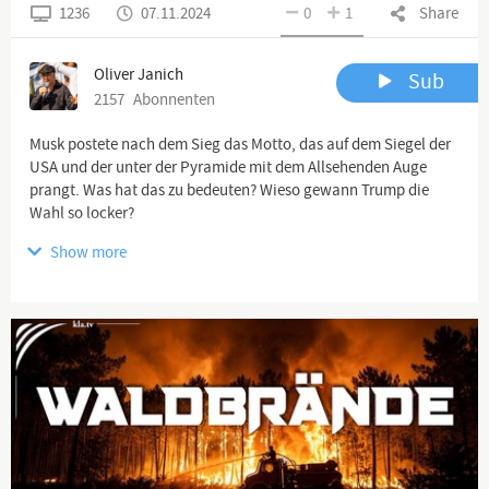
1236
07.11.2024
0
1
Share
Oliver Janich
Sub
2157
Abonnenten
Musk postete nach dem Sieg das Motto, das auf dem Siegel der
USA und der unter der Pyramide mit dem Allsehenden Auge
prangt. Was hat das zu bedeuten? Wieso gewann Trump die
Wahl so locker?
Show more
Channel description
investigativ, libertär, journalistisch