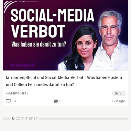
larnamenpflicht und Social-Media-Verbot – Was haben Epstein
und Collien Fernandes damit zu tun?
klagemauerTV
Vi
198
0
12 d ago
0
comments