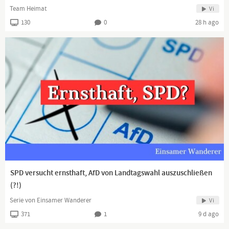
Team Heimat
Vi
130
0
28 h ago
SPD versucht ernsthaft, AfD von Landtagswahl auszuschließen
(?!)
Serie von Einsamer Wanderer
Vi
371
1
9 d ago