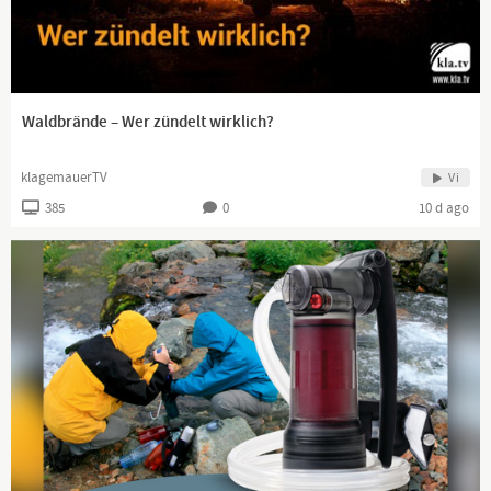
Waldbrände – Wer zündelt wirklich?
klagemauerTV
Vi
385
0
10 d ago