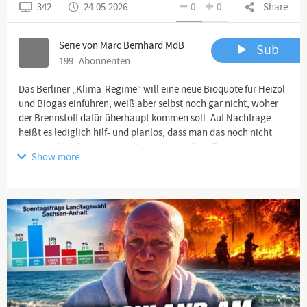
342
24.05.2026
0
0
Share
Serie von Marc Bernhard MdB
Sub
199
Abonnenten
Das Berliner „Klima-Regime“ will eine neue Bioquote für Heizöl
und Biogas einführen, weiß aber selbst noch gar nicht, woher
der Brennstoff dafür überhaupt kommen soll. Auf Nachfrage
heißt es lediglich hilf- und planlos, dass man das noch nicht
wisse und im Sommer eine Kommission diese Frage
Show more
beantworten soll.
Gleichzeitig bestätigt sogar die grüne Energieministerin aus
Baden-Württemberg: Es gibt nicht annähernd genug Biomasse
auf dem Markt für diesen Plan. Die schwarz-rote Koalition
veräppelt die Menschen und führt auf Basis ihres linksgrünen
CO2-Aberglaubens irgendeine Treppe ins Nichts ein.
Das ist keine Politik, sondern blanke Planlosigkeit von
dunkelgrün-gestrichenen Ideologen, denen die Bürger in
Deutschland völlig egal sind!