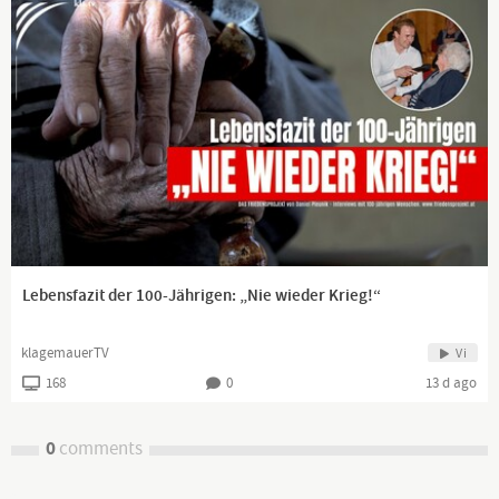
Lebensfazit der 100-Jährigen: „Nie wieder Krieg!“
klagemauerTV
Vi
168
0
13 d ago
0
comments