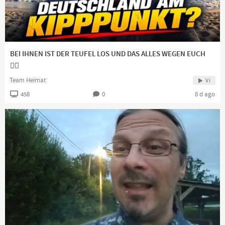
https://t.me/MarcBernhard
Channel description
BEI IHNEN IST DER TEUFEL LOS UND DAS ALLES WEGEN EUCH
👍🏻
Deutschland vor dem endgültigen Ausverkauf retten, das ist das
was mich täglich antreibt! Ich freue mich auf Eure
Team Heimat
Vi
Unterstützung!
458
0
8 d ago
Marc Bernhard, Sprecher Landesgruppe Baden-Württemberg
der AfD-Bundestagsfraktion