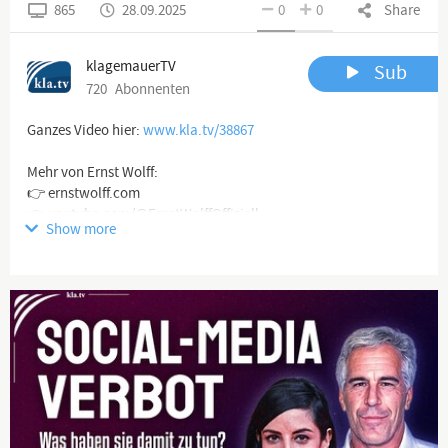
865
28.09.2025
0
0
Share
klagemauerTV
Sub
720
Abonnenten
Ganzes Video hier:
www.kla.tv/38867
Mehr von Ernst Wolff:
👉 ernstwolff.com
👉 youtube.com/@ErnstWolffOffiziell
Show more
Channel description
www.kla.tv
Die anderen Nachrichten ...
Klagemauer TV entlarvt Verderben bringende Medienlügen und
Lügenmedien!
Die Lüge der Hauptmedien beginnt bei der Vortäuschung ihrer
Vielfalt, obgleich sie sich doch bald weltweit in nur noch einer