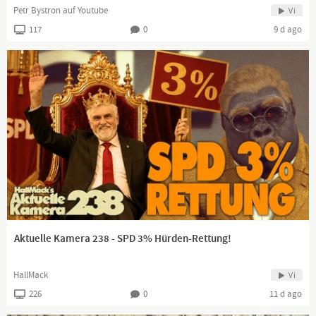
Petr Bystron auf Youtube
Vi
117
0
9 d ago
Aktuelle Kamera 238 - SPD 3% Hürden-Rettung!
HallMack
Vi
226
0
11 d ago