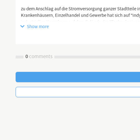
zu dem Anschlag auf die Stromversorgung ganzer Stadtteile in 
Krankenhäusern, Einzelhandel und Gewerbe hat sich auf "ind
industriellen Komplexes auf dem Gelände des "Technologiepar
Show more
genommen.
In den USA zieht die Ermordung von Irina Zarutska in der S-
weitere Kreise. Trump selbst hat sich zu dem Fall geäußert u
0
comments
Euer Thomas
Alle Videos, die wir veröffentlichen (also auch die, die für You
Netzseite:
https://www.digitaler-chronist.com
https://t.me/DC_Mediathek
https://odysee.com/@Digitaler.Chronist:8
https://www.bitchute.com/channel/TIIWbiMf6vvT...
https://rumble.com/user/DigitalerChronist
Digitaler Chronist auf Telegram:
https://t.me/DigitalChronist