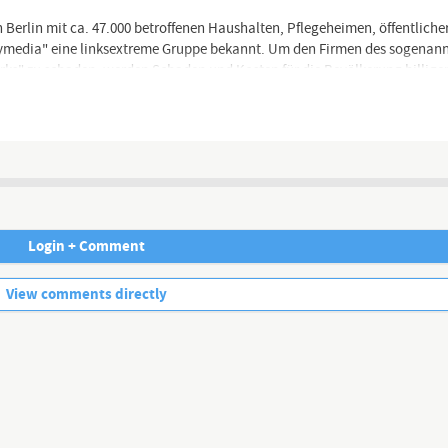
Berlin mit ca. 47.000 betroffenen Haushalten, Pflegeheimen, öffentlicher
ymedia" eine linksextreme Gruppe bekannt. Um den Firmen des sogenannt
ks" zu schaden, werden Schaden und Kosten für die Bevölkerung billige
Bahn in Charlotte, begangen von einem schwarzen mehrfach vorbestraften
nd klare Ansagen gemacht.
Tube ungeeignet sind) findet Ihr hier:
Login + Comment
No more comments.
View comments directly