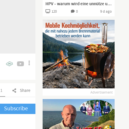
HPV – warum wird eine unnütze und schädigende Impfung gefördert? | www.kla.tv/42005
120
0
9 d ago
1
Share
Advertisement
Subscribe