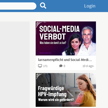
Login
larnamenpflicht und Social-Media-Verbot – Was haben Epstein und Collien Fernandes damit zu tun?
171
0
10 d ago