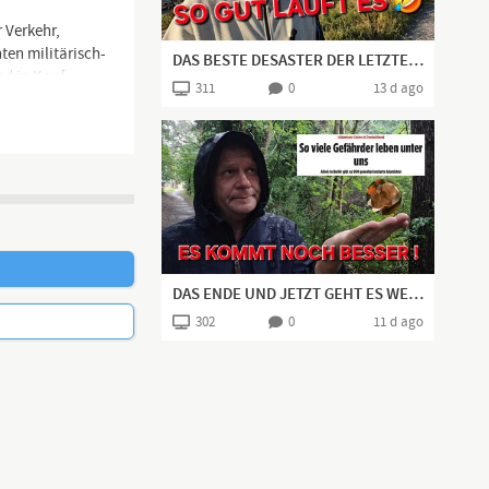
 Verkehr,
en militärisch-
DAS BESTE DESASTER DER LETZTEN JAHRE👍🏻
nd in Kauf
311
0
13 d ago
 Kriminellen,
DAS ENDE UND JETZT GEHT ES WEITER WIE BISHER?
302
0
11 d ago