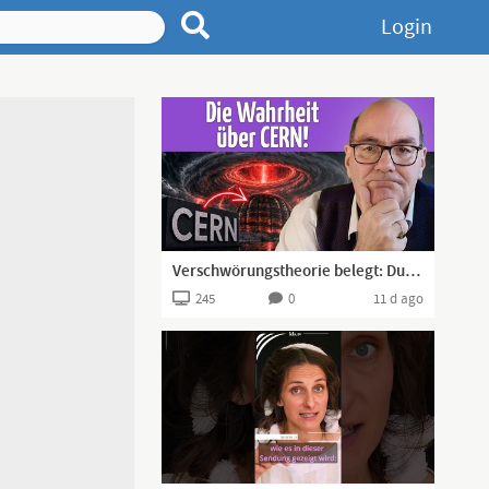
Login
Verschwörungstheorie belegt: Dunkle Portale wurden geöffnet (Peter Denk)
245
0
11 d ago