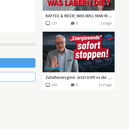
KAFFEE & MEER, WAS WILL MAN MEHR? IRRE POLIT-NEWS 👍🏻
173
0
2 d ago
Zufallsenergien: Jetzt trifft es die Mittelschicht mit Solaranlage
143
0
11 d ago
tere Vorwände