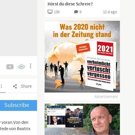
Hörst du diese Schreie?
130
0
12 d ago
1
Share
Advertisement
Subscribe
v voran.Von den
Rede von Beatrix