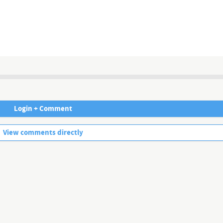
 unzensiert ...
Login + Comment
No more comments.
View comments directly
news
estens berichten, müssen wir jederzeit damit rechnen, dass YouTube wei
h internetunabhängig! Klicken Sie hier:
https://www.kla.tv/vernetzung