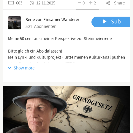
603
12.11.2025
0
2
Share
Serie von Einsamer Wanderer
Sub
504
Abonnenten
Meine 50 cent aus meiner Perspektive zur Steinmeierrede.
Bitte gleich ein Abo dalassen!
Mein Lyrik- und Kulturprojekt - Bitte meinen Kulturkanal pushen
ich will wieder durchstarten in 2025!!!
Show more
Lyrikkanal Volkes Seele youtube:
https://www.youtube.com/channel/UCqaifRi1ojre...
Weitere Gruppen hierzu (z.B. Telegram) unten in der Textbox
Und unser Satire-Format bitte auch gleich!
https://www.youtube.com/@BissigundBoese
Danke!!!
Spenden: Wenn ihr meine Arbeit per paypal unterstützen