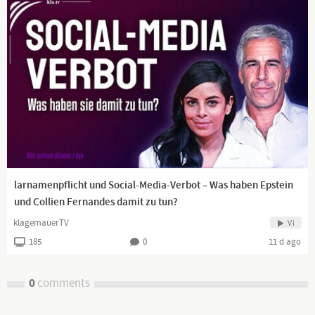
larnamenpflicht und Social-Media-Verbot – Was haben Epstein
und Collien Fernandes damit zu tun?
klagemauerTV
Vi
185
0
11 d ago
0
comments