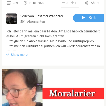
669
10.01.2026
0
1
Share
Serie von Einsamer Wanderer
Sub
504
Abonnenten
Ich liefer dann mal ein paar Fakten. Am Ende hab ich genuschelt
es heißt Emigranten nicht Immigranten.
Bitte gleich ein Abo dalassen! Mein Lyrik- und Kulturprojekt -
Bitte meinen Kulturkanal pushen ich will wieder durchstarten in
2025!!!
Show more
https://www.youtube.com/channel/UCqaifRi1ojre...
Weitere
Gruppen hierzu (z.B. Telegram) unten in der Textbox
Und unser Satire-Format bitte auch gleich!
https://www.youtube.com/@BissigundBoese
Danke!!!
-------------------------------------------------------------------------------
----------------------------------------
Spenden: Wenn ihr meine Arbeit per paypal unterstützen