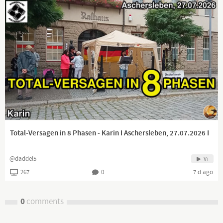
Total-Versagen in 8 Phasen - Karin I Aschersleben, 27.07.2026 I
@daddel5
Vi
267
0
7 d ago
0
comments