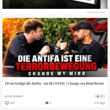
Ich sehe und fühle Dinge und Menschen. Ich liebe die Epoche der
Aufklärung und die der Romantik. Ich bin fähig, zu erschaffen,
Advertisement
zu begreifen und zu differenzieren. Ich will euch von meinen
Gedanken erzählen.
Manchmal sehe ich die Lüge. Wenn ich kann, kämpfe ich
dagegen an. Dafür dient diese Seite.
Schließe dich mir an!
ER verteidigt die Antifa - als RECHTER! | Change my Mind Berlin
achse:ostwest
Vi
163
0
11 d ago