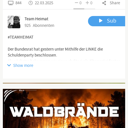
844
22.03.2025
0
0
Share
Team Heimat
Sub
925
Abonnenten
#TEAMHEIMAT
Der Bundesrat hat gestern unter Mithilfe der LINKE die
Schuldenparty beschlossen.
Als nächstes bekommen wir einen eh.Stasi als Alterspräsidenten
Show more
und die Grünen stellen weiterhin ihr Nazi-Tourette zur Schau.
Channel description
Advertisement
🖥 YouTube Kanäle:
https://www.youtube.com/channel/UCflu...
https://www.youtube.com/channel/UCK_c...