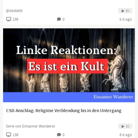
@daddel5
Vi
238
0
6 d ago
CSD-Anschlag: Religiöse Verblendung bis in den Untergang
Serie von Einsamer Wanderer
Vi
138
0
8 d ago