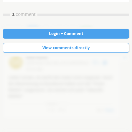
1
comment
Navi
Login + Comment
View comments directly
[ohne Name]
58
@
58fc364d-5c8a-4fdc-af7b-a69f55ff9e18
4
16 mo ago
Lieber Carsten, du darfst den Hubsi nicht vergessen. Nach 
der Abstimmung im Bundesrat haben sich die "Freien 
Wähler" umgenannt. Sie nennen sich jetzt "Gekaufte 
Wähler"
0
0
0
Reply