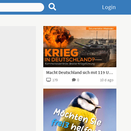
Login
Macht Deutschland sich mit 119 US-Militärstandorten zur Zielscheibe? | www.kla.tv/25042 [17.02.2023]
179
0
10 d ago