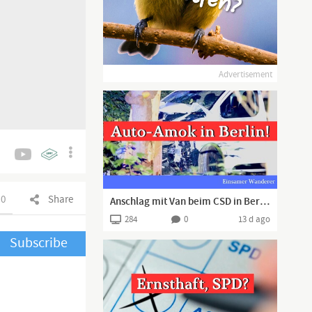
Advertisement
0
Share
Anschlag mit Van beim CSD in Berlin! Eine Tote, 16 Verletzte
284
0
13 d ago
Subscribe