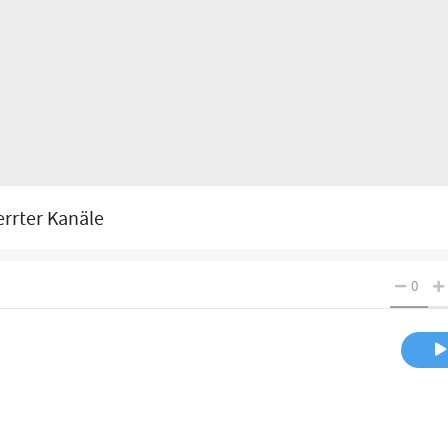
errter Kanäle
0