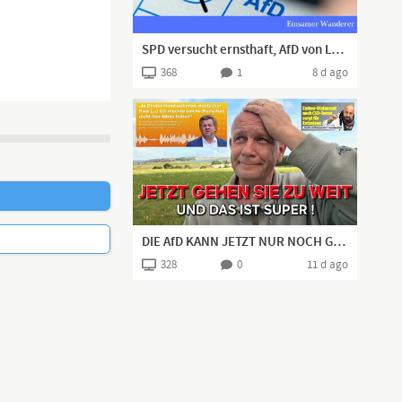
SPD versucht ernsthaft, AfD von Landtagswahl auszuschließen (?!)
368
1
8 d ago
finden. Durch
icht so leicht
DIE AfD KANN JETZT NUR NOCH GEWINNEN - SIE BEKOMMEN DIE BESTE WAHLKAMPFHILFE!
328
0
11 d ago