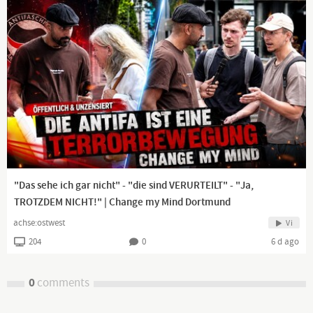
"Das sehe ich gar nicht" - "die sind VERURTEILT" - "Ja,
TROTZDEM NICHT!" | Change my Mind Dortmund
achse:ostwest
Vi
204
0
6 d ago
0
comments