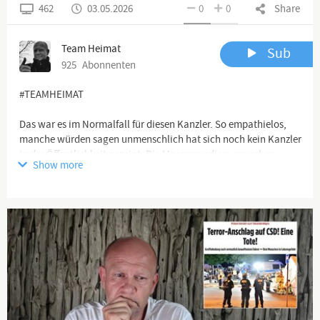
462
03.05.2026
0
0
Share
Team Heimat
Sub
925
Abonnenten
#TEAMHEIMAT
Das war es im Normalfall für diesen Kanzler. So empathielos,
manche würden sagen unmenschlich hat sich noch kein Kanzler
in der Öffentlichkeit gezeigt. Die Massenmedien versuchen
Show more
davon abzulenken und manipulieren um die Popularität dieser
Politclowns vorzugaukeln.
All das wird ihnen im Herbst nichts nützen.
Channel description
🖥 YouTube Kanäle:
https://www.youtube.com/channel/UCflu...