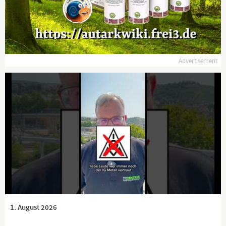
lassen sich nicht so leicht abschütteln.
Sie erhalten sich mittels Zwangsgebühren zumindest technisch
weiter am Leben.
Klagemauer TV dagegen arbeitet seit 2012 ehrenamtlich und
Advertisement
unentgeltlich für Sie!
frei - unabhängig - unzensiert ... was die Medien nicht
verschweigen sollten ... wenig Gehörtes vom Volk, für das Volk
...
Tägliche News ab 19:45 Uhr auf
www.kla.tv
und ein wenig
später auch hier auf YouTube.
Dranbleiben lohnt sich!
www.kla.tv/news
1. August 2026