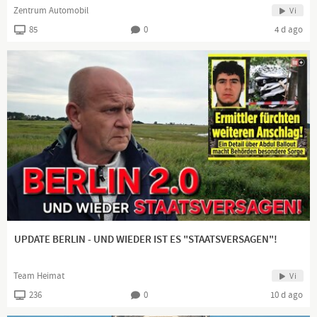
Zentrum Automobil
Vi
85
0
4 d ago
UPDATE BERLIN - UND WIEDER IST ES "STAATSVERSAGEN"!
Team Heimat
Vi
236
0
10 d ago