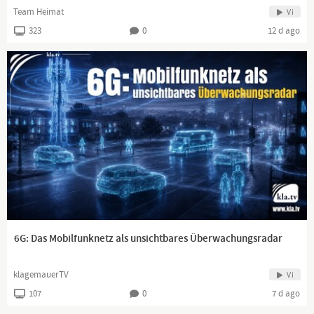
Team Heimat
Vi
323
0
12 d ago
6G: Das Mobilfunknetz als unsichtbares Überwachungsradar
klagemauerTV
Vi
107
0
7 d ago