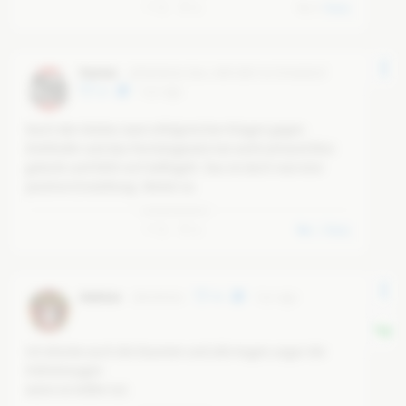
0
4
0
Reply
Patriot
@
f5b03b3d-20ac-49f0-8097-0c787e0d631f
25
6 yr ago
Nach den letzten zwei erfolgreichen Klagen gegen 
Drehhofer und das Paritätsgesetz hat wohl jemand Blut 
geleckt und fühlt sich beflügelt. Das ist doch mal eine 
positive Einstellung. Weiter so.
0
4
1
Reply
Andreas
@
andreas
49
6 yr ago
Ich drücke auch die Daumen und alle Augen,sogar die 
Hühneraugen
