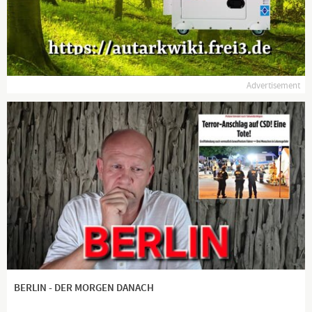
🇨🇭 Mein politisches Engagement finanziell unterstützen:
IBAN: CH61 0022 0220 2249 7240 R
BIC/Swift: UBSWCHZH94P
Advertisement
https://paypal.me/pools/c/8nfeUl34e7
🇨🇭 Partnerprogramm Phalanx Europa, bestellt über diesen
Link und unterstützt gleichzeitig mein Engagement
https://phalanx-europa.com/?sPartner=ignaz206...
🇨🇭 Werdet Kanal-Mitglied auf Ignaz Bearth Alternative und
https://www.youtube.com/channel/UCox4UyPlcCRI...
Quelle:
https://www.welt.de/politik/deutschland/artic...
BERLIN - DER MORGEN DANACH