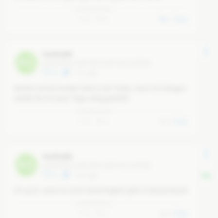
Diktatorin von Deutschland.
0
5
1
Reply
Manfred60
A5
@
a5d336a4-1e8f-49bd-bd56-6ec51e1f0326
22
6 yr ago
Merkel schickt wieder Geld in die Türkei, dann ist Erdogan 
wieder für ein paar Tage ruhig gestellt!
0
3
0
Reply
Manfred60
A5
@
a5d336a4-1e8f-49bd-bd56-6ec51e1f0326
22
6 yr ago
Ich auch, wenn es noch Gerechtigkeit gibt in Deutschland!
0
1
0
Reply