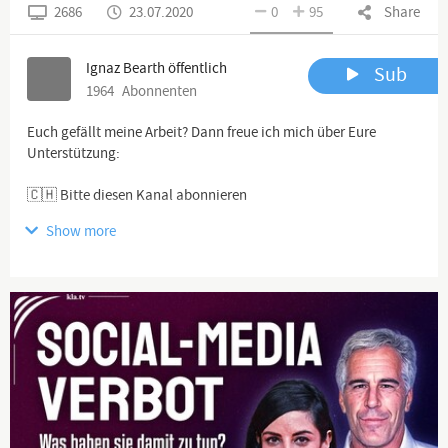
2686
23.07.2020
0
95
Share
Ignaz Bearth öffentlich
Sub
1964
Abonnenten
Euch gefällt meine Arbeit? Dann freue ich mich über Eure
Unterstützung:
🇨🇭 Bitte diesen Kanal abonnieren
Show more
https://t.me/ignazbearth
https://www.frei3.de/articlegroup/7ac56f72-c0...
https://www.bitchute.com/channel/ignaz-bearth...
https://vk.com/i.bearth