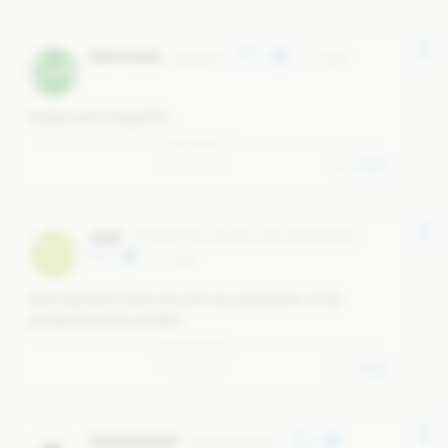
[ohne Name]
@
daphne
4
6 yr ago
DA
Danke und richtig AFD!
0
4
0
Reply
Jörg3
@
7d9d7ab9-ccc0-47b7-a5f7-358497346779
7D
6
6 yr ago
Wenn der Mini-Präsi von sich aus zurücktritt, ist da 
juristisch nichts zu holen. 
0
2
0
Reply
TheManHimself
@
krautgoeswild
6