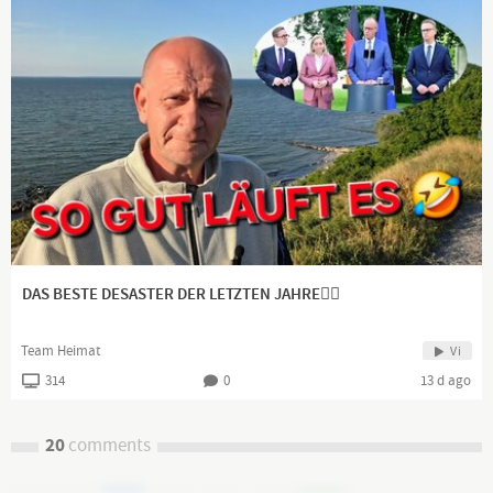
DAS BESTE DESASTER DER LETZTEN JAHRE👍🏻
Team Heimat
Vi
314
0
13 d ago
20
comments