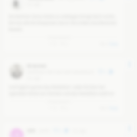
6 yr ago
Die Berliner Soros-Nutte zu verklagen bringt doch nichts. 
Die hat alle Richterposten durch ihre linken Arschkriecher 
besetzt.
0
2
0
Reply
Wi-du-kind
@
2f468aab-394f-425d-bdbf-3a8cb82612f1
5
6 yr ago
Und täglich grinst das Merkeltier! Jeder Richter hat 
irgendwie Dreck am Stecken und das Merkeltier weiß es!
0
5
0
Reply
Ulf.K
@
ulf.k
5
6 yr ago
UL