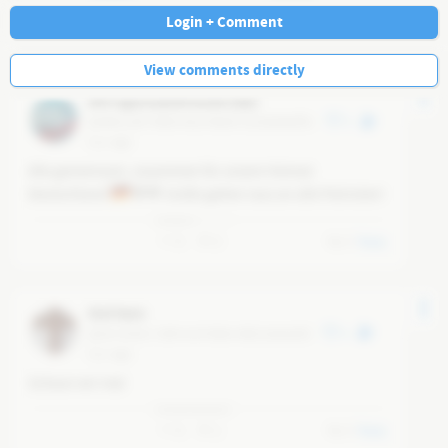
Navi
Login + Comment
View comments directly
AFD Ingolstadt/Eichstätt 🇩🇪
@
48dc1a07-00d3-4e13-8bd4-ca15da8e5f01
2
6 yr ago
Alle gemeinsam, zusammen für unsere Heimat 
Deutschland 
💙💙 Grüße gehen raus an alle Patrioten!
0
0
0
Reply
Olaf Stein
@
2a7123cb-7189-4c43-80e5-406115e5a563
4
6 yr ago
Schaun wir mal  
0
2
0
Reply