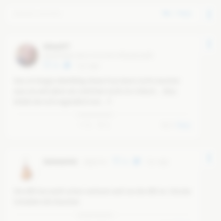
1
Reply
Deleted comment
Sille1977
@
a6870bda-8d13-47cb-9574-f6faa81a3ef8
20
6 yr ago
Das ist längst überfällig.Diese Frau kann nicht machen 
was sie will,denn wir sind hier nicht im 3.Reich....Was 
bildet die sich eigendlich ein...?!
0
3
0
Reply
Saitenartist
@
ganrw
15
6 yr ago
Die AfD hat wohl schon verloren weil sie die AfD ist. Drücke 
trotzdem die Daumen.