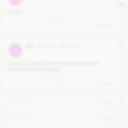
Stimmt!
0
1
0
Reply
Ulf.K
@
ulf.k
5
6 yr ago
UL
Richtig so. Ich hoffe, die AFD wird Recht bekommen. 
Nieder mit dem Merkelregime.
0
10
0
Reply
0
Reply
Deleted comment
0
Reply
Deleted comment