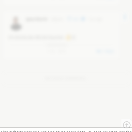
Ignaz Bearth
@
ignaz
149
6 yr ago
Ich drücke der AfD die Daumen 
🏻
0
8
2
Reply
No more comments.