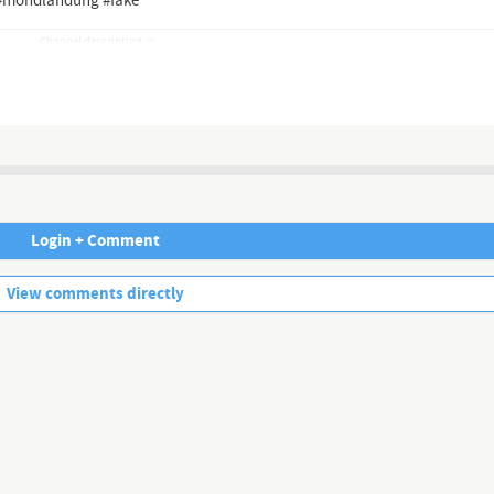
 #mondlandung #fake
Channel description
nd Lügenmedien!
ielfalt, obgleich sie sich doch bald weltweit in nur noch einer Hand be
randgefährliche Lügen aufrecht.
Login + Comment
gen die Abos. Die ganz großen Meinungsmacher allerdings lassen sich n
No more comments.
View comments directly
ch weiter am Leben.
entgeltlich für Sie!
eigen sollten ... wenig Gehörtes vom Volk, für das Volk ...
ter auch hier auf YouTube.