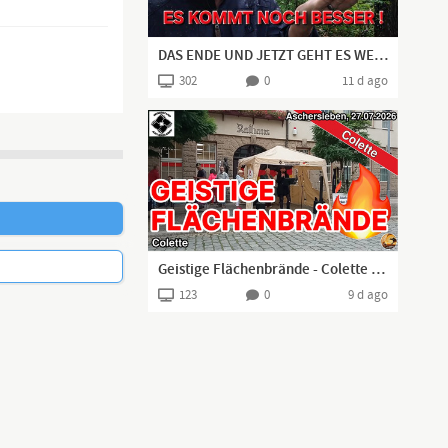
DAS ENDE UND JETZT GEHT ES WEITER WIE BISHER?
302
0
11 d ago
finden. Durch
icht so leicht
Geistige Flächenbrände - Colette aus Aschersleben I 27.07.2026 I
123
0
9 d ago