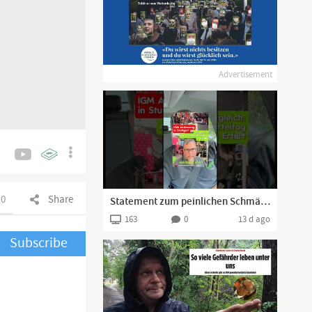
Advertisement
0
Share
Statement zum peinlichen Schmähvideo der #igmetall #mercedesbenz gegen Zentrum
163
0
13 d ago
Subscribe