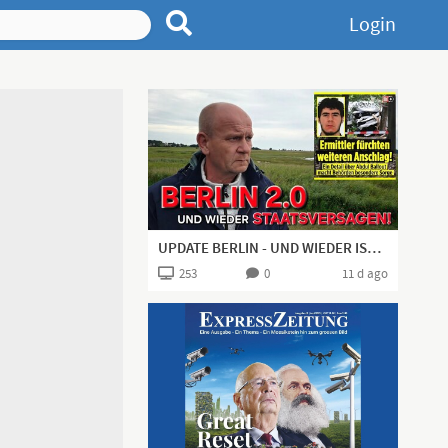
Login
UPDATE BERLIN - UND WIEDER IST ES "STAATSVERSAGEN"!
253
0
11 d ago