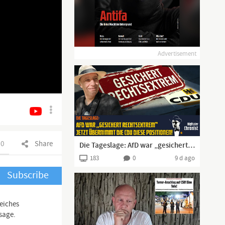
Advertisement
0
Share
Die Tageslage: AfD war „gesichert rechtsextrem“ – jetzt übernimmt die CDU diese Positionen!
183
0
9 d ago
Subscribe
Reiches
sage.