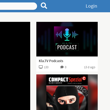
Login
Kla.TV Podcasts
133
0
13 d ago