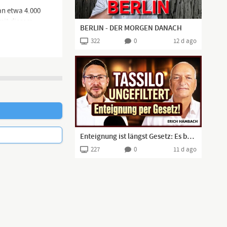
an etwa 4.000
mit diesem
BERLIN - DER MORGEN DANACH
em selbst
322
0
12 d ago
eingestehen, wenn
izungsgesetz
Enteignung ist längst Gesetz: Es betrifft fast alle | Tassilo ungefiltert #001
227
0
11 d ago