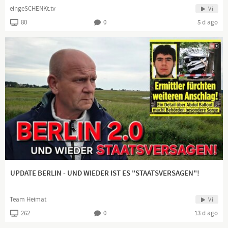
eingeSCHENKt.tv
Vi
80
0
5 d ago
UPDATE BERLIN - UND WIEDER IST ES "STAATSVERSAGEN"!
Team Heimat
Vi
262
0
13 d ago