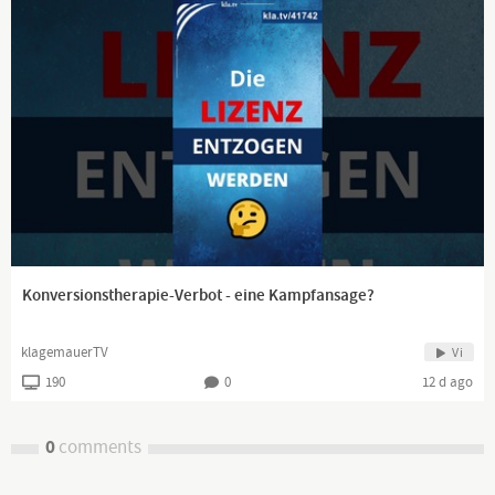
Konversionstherapie-Verbot - eine Kampfansage?
klagemauerTV
Vi
190
0
12 d ago
0
comments