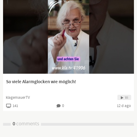
So viele Alarmglocken wie möglich!
klagemauerTV
Vi
141
0
12 d ago
0
comments