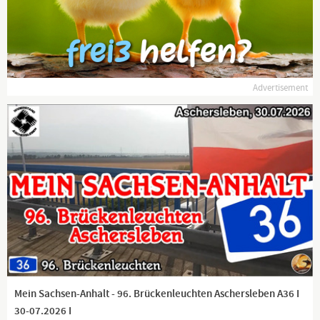
Klagemauer TV dagegen arbeitet seit 2012 ehrenamtlich und
unentgeltlich für Sie!
frei - unabhängig - unzensiert ... was die Medien nicht
verschweigen sollten ... wenig Gehörtes vom Volk, für das Volk
Advertisement
...
Tägliche News ab 19:45 Uhr auf
www.kla.tv
und ein wenig
später auch hier auf YouTube.
Dranbleiben lohnt sich!
www.kla.tv/news
Mein Sachsen-Anhalt - 96. Brückenleuchten Aschersleben A36 I
30-07.2026 I