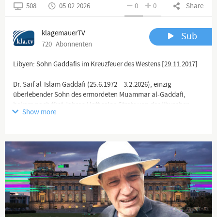
508
05.02.2026
0
0
Share
klagemauerTV
Sub
720
Abonnenten
Libyen: Sohn Gaddafis im Kreuzfeuer des Westens [29.11.2017]
Dr. Saif al-Islam Gaddafi (25.6.1972 – 3.2.2026), einzig
überlebender Sohn des ermordeten Muammar al-Gaddafi,
bekam nach fünf Jahren Haft seine Strafe von der libyschen
Show more
Justiz erlassen. Sowohl die Mehrheit der libyschen Bevölkerung
als auch ehemalige Gegner sahen ihn als bedeutenden Mann der
Zukunft. Im Gegensatz dazu bestand der internationale
Gerichtshof in Den Haag auf eine erneute Verurteilung. War Saif
al-Islam wirklich ein Kriegsverbrecher oder vielmehr ein
Hoffnungsträger für das bis heute gequälte Libyen? Kla.TV lässt
den bekannten Herland Report zu Wort kommen. Hören Sie
selbst!
Video, Text & Quellen: 🔗
www.kla.tv/11533