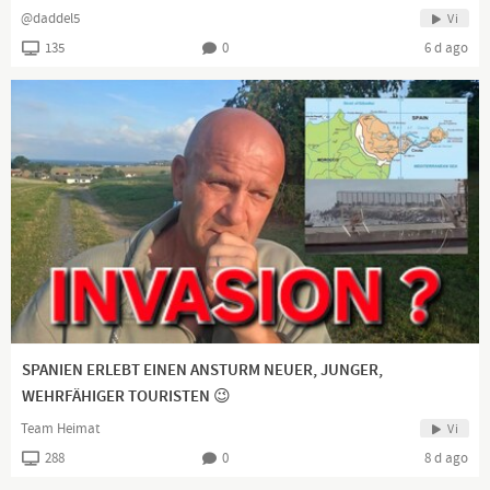
@daddel5
Vi
135
0
6 d ago
SPANIEN ERLEBT EINEN ANSTURM NEUER, JUNGER,
WEHRFÄHIGER TOURISTEN 😉
Team Heimat
Vi
288
0
8 d ago