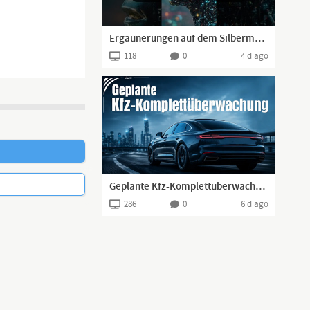
Ergaunerungen auf dem Silbermarkt
118
0
4 d ago
Geplante Kfz-Komplettüberwachung | www.kla.tv/42058
286
0
6 d ago