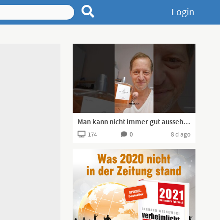
Login
Man kann nicht immer gut aussehen, aber man kann gut riechen!
174
0
8 d ago