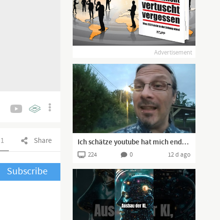
Advertisement
1
Share
Ich schätze youtube hat mich endgültig abgeklemmt
224
0
12 d ago
Subscribe