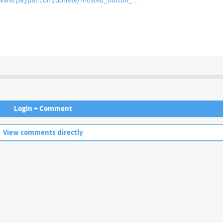
/www.paypal.com/donate/?hosted_button_...
Channel description
Login + Comment
No more comments.
View comments directly