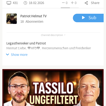
431
18.02.2026
0
0
Share
Patriot Helmut TV
Sub
18
Abonnenten
Channel description
Legasthenieker und Patriot
Heimat Liebe, 💙AFD💙, Herzensmenschen und Freidenker
Hasse links Grünen Faschismus und Terrorismus Welt Weit
Show more