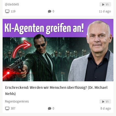
@daddel5
Vi
119
0
11 d ago
Erschreckend: Werden wir Menschen überflüssig? (Dr. Michael
Nehls)
Regenbogenkreis
Vi
387
0
8 d ago