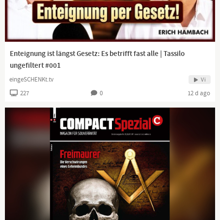
Enteignung ist längst Gesetz: Es betrifft fast alle | Tassilo
ungefiltert #001
eingeSCHENKt.tv
Vi
227
0
12 d ago