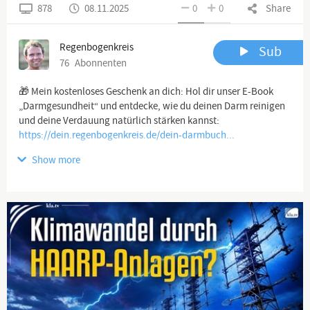
878
08.11.2025
0
0
Share
Regenbogenkreis
Sub
76
Abonnenten
🎁 Mein kostenloses Geschenk an dich: Hol dir unser E-Book
„Darmgesundheit“ und entdecke, wie du deinen Darm reinigen
und deine Verdauung natürlich stärken kannst:
https://dein.regenbogenkreis.de/dein-darmbuch...
Show more
🌍 Entdecke im Regenbogenkreis-Shop nachhaltige,
hochwertige Produkte für deine Gesundheit und unseren
https://www.regenbogenkreis.de/?utm_medium=so...
🌿 Hol dir 11 % Rabatt bei deiner nächsten Bestellung im
Regenbogenkreis-Shop!
Klicke hier und erhalte deinen Rabatt (einmalig nutzbar):
https://mein.regenbogenkreis.de/youtube-anmel...
💸 Empfehle Top-Produkte. Verdiene Geld. Mach die Welt besser.