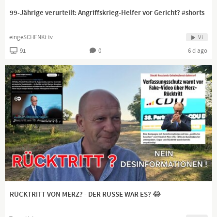
99-Jährige verurteilt: Angriffskrieg-Helfer vor Gericht? #shorts
eingeSCHENKt.tv
Vi
91
0
6 d ago
RÜCKTRITT VON MERZ? - DER RUSSE WAR ES? 😂