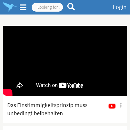
Login
Das Einstimmigkeitsprinzip muss
unbedingt beibehalten
werden!#afd #explore #eu #viral
#fürdich