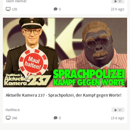
Team Heimat
Vi
135
0
23 h ago
Aktuelle Kamera 237 - Sprachpolizei, der Kampf gegen Worte!
HallMack
Vi
246
0
13 d ago