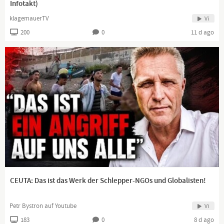
Infotakt)
klagemauerTV
Vi
200
0
11 d ago
CEUTA: Das ist das Werk der Schlepper-NGOs und Globalisten!
Petr Bystron auf Youtube
Vi
183
0
8 d ago