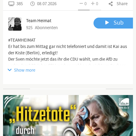
385
08.07.2026
0
0
Share
Team Heimat
Sub
925
Abonnenten
#TEAMHEIMAT
Er hat bis zum Mittag gar nicht telefoniert und damit ist Kai aus
der Kiste (Berlin), erledigt!
Der Sven möchte jetzt das ihr die CDU wählt, um die AfD zu
verhindern? 28 Jahre CDU reichen wohl noch nicht um Sachsen-
Show more
Anhalt endgültig zu ruinieren!
In der EU versucht die CDU/CSU mit einer Trickserei die
Chatkontrolle durch die Hintertür durchzuboxen.
Advertisement
Channel description
🖥 YouTube Kanäle:
https://www.youtube.com/channel/UCflu...