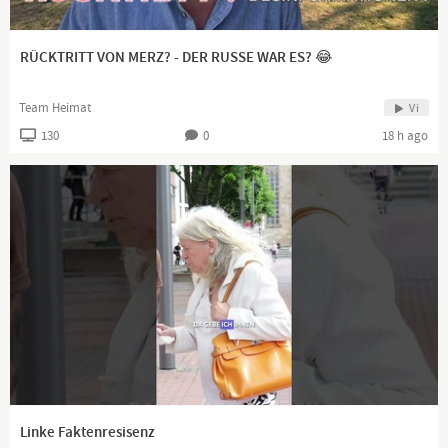
RÜCKTRITT VON MERZ? - DER RUSSE WAR ES? 😂
Team Heimat
Vi
130
0
18 h ago
Linke Faktenresisenz