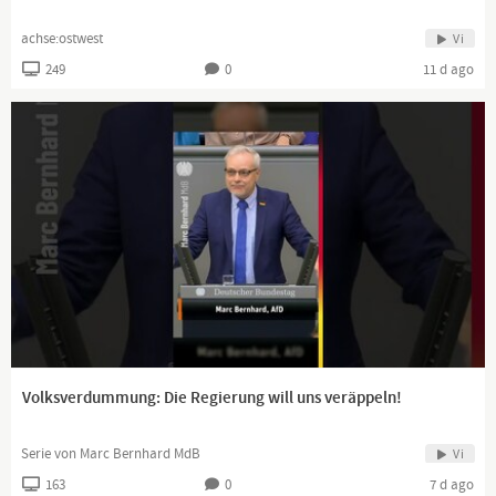
achse:ostwest
Vi
249
0
11 d ago
Volksverdummung: Die Regierung will uns veräppeln!
Serie von Marc Bernhard MdB
Vi
163
0
7 d ago