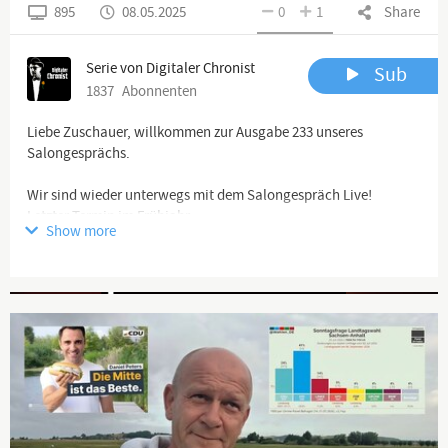
895
08.05.2025
0
1
Share
Serie von Digitaler Chronist
Sub
1837
Abonnenten
Liebe Zuschauer, willkommen zur Ausgabe 233 unseres
Salongesprächs.
Wir sind wieder unterwegs mit dem Salongespräch Live!
Letzter Termin im Frühjahr:
Show more
Am 10.5.25 in Rosenheim und den 11.5.25 in Hannover.
Advertisement
Wer dabei sein möchte, bitte unter
salongespraech.live@gmx.de anmelden. Alles weitere dann per
Email.
Illusion Spielzeug der Wahrheit (Deutsch) Taschenbuch von
https://www.amazon.de/Illusion-Spielzeug-Wahr...