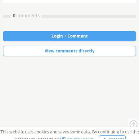
Wenn Sie meine Arbeit schätzen und unterstützen möchten.
Davon hat man allerdings keinerlei Vorteile
0
comments
Paypal:
http://bit.ly/33P05wF
Bitcoin: 32maoSs4M816KbKrLAqGfoYp2LyZG58Jf6
Login + Comment
No more comments.
View comments directly
This website uses cookies and saves some data. By continuing to use the