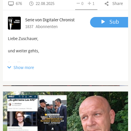
676
22.08.2025
0
1
Share
Serie von Digitaler Chronist
Sub
1837
Abonnenten
Liebe Zuschauer,
und weiter gehts,
Euer Thomas
Show more
https://www.digitaler-chronist.com
Advertisement
Bitte abonniert unsere Alternativ-Kanäle odysee, Bitchute,
https://odysee.com/@Digitaler.Chronist:8
https://www.bitchute.com/channel/TIIWbiMf6vvT...
https://rumble.com/user/DigitalerChronist