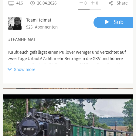
416
20.04.2026
0
0
Share
Team Heimat
Sub
925
Abonnenten
#TEAMHEIMAT
Kauft euch gefälligst einen Pullover weniger und verzichtet auf
zwei Tage Urlaub! Zahlt mehr Beiträge in die GKV und höhere
steuern damit wir die Welt und unsere NGOs weiter alimentieren
Show more
können.
Diese Koalition ist eine Blockade-Truppe die unser Land
destabilisiert.
Advertisement
Channel description
🖥 YouTube Kanäle:
https://www.youtube.com/channel/UCflu...