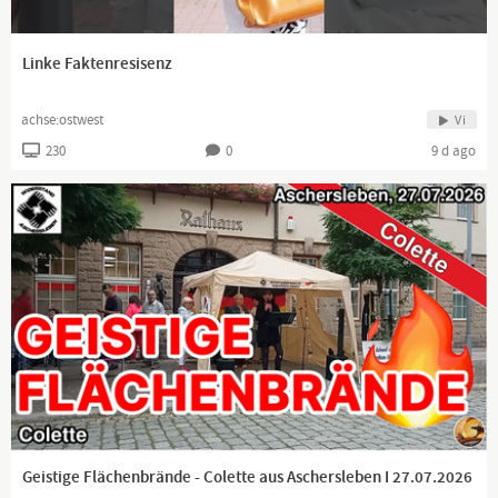
Linke Faktenresisenz
achse:ostwest
Vi
230
0
9 d ago
Geistige Flächenbrände - Colette aus Aschersleben I 27.07.2026