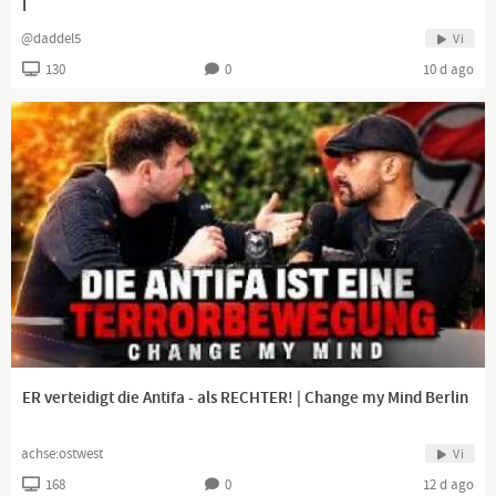
I
@daddel5
Vi
130
0
10 d ago
ER verteidigt die Antifa - als RECHTER! | Change my Mind Berlin
achse:ostwest
Vi
168
0
12 d ago