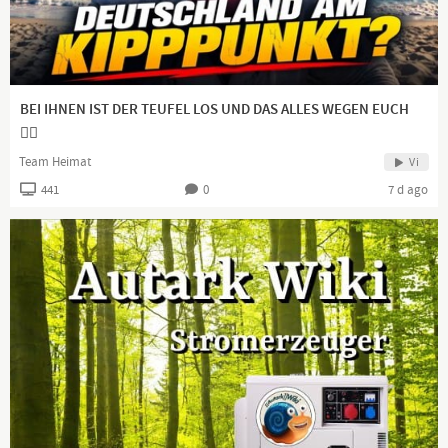
Channel description
Kanal des Bundestagsabgeordneten Peter Boehringer
BEI IHNEN IST DER TEUFEL LOS UND DAS ALLES WEGEN EUCH
👍🏻
Team Heimat
Vi
441
0
7 d ago