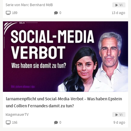
Serie von Marc Bernhard MdB
Vi
189
0
13 d ago
larnamenpflicht und Social-Media-Verbot – Was haben Epstein
und Collien Fernandes damit zu tun?
klagemauerTV
Vi
156
0
9 d ago