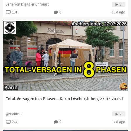
Serie von Digitaler Chronist
Vi
181
0
13 d ago
Total-Versagen in 8 Phasen - Karin I Aschersleben, 27.07.2026 I
@daddel5
Vi
274
0
7 d ago