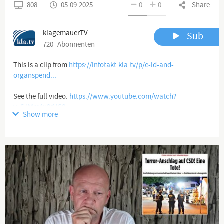
808
05.09.2025
0
0
Share
klagemauerTV
Sub
720
Abonnenten
This is a clip from
https://infotakt.kla.tv/p/e-id-and-
organspend...
See the full video:
https://www.youtube.com/watch?
v=SJMm4u9sVG8
Show more
#shorts #substack
https://www.youtube.com/watch?v=P3yownX2goY
Channel description
www.kla.tv
Die anderen Nachrichten ...
Klagemauer TV entlarvt Verderben bringende Medienlügen und