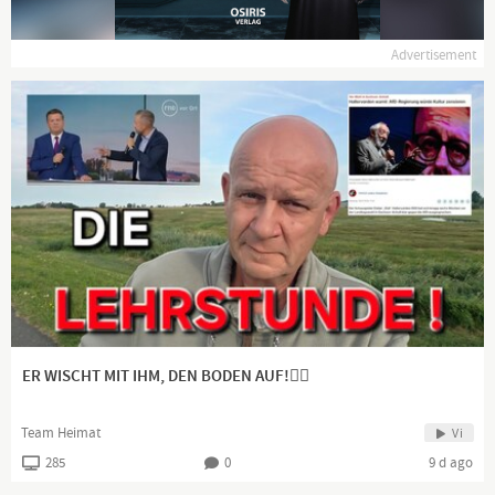
Advertisement
ER WISCHT MIT IHM, DEN BODEN AUF!👍🏻
Team Heimat
Vi
285
0
9 d ago