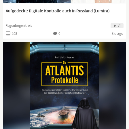
Aufgedeckt: Digitale Kontrolle auch in Russland (Lumira)
Regenbogenkreis
Vi
108
0
5 d ago