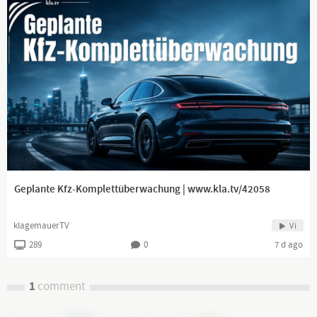
Geplante Kfz-Komplettüberwachung | www.kla.tv/42058
klagemauerTV
Vi
289
0
7 d ago
1
comment