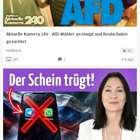
Aktuelle Kamera 240 - AfD-Wähler an Haupt und Realschulen
gezüchtet
HallMack
Vi
187
1
4 d ago