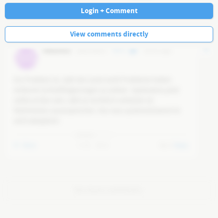
Navi
Login + Comment
View comments directly
Sebastian
@
sschwarz
0
19 mo ago
SS
Ein Problem ist, daß die Leute wohl Probleme haben 
einfache Schlußfolgerungen zu ziehen. Spätestens jetzt 
sollte es klar sein, daß es rechtlich verboten ist 
Wahrheiten auszusprechen. Nur was systemstützend ist 
wird akzeptiert.

Allerdings ist die Entwicklung nicht überraschend. Die 
More
0
0
0
Reply
Frage ist, ob so ein System, indem es nur um 
Eigeninteressen geht, und damit die Lüge bzw Täuschung 
der Grund von diesem ist, überhaupt lebensfähig ist. Auch 
haben die Leute überhaupt keinen echten Einfluß, zumal 
No more comments.
sie von den Medien systematisch manipuliert werden. Das 
System Demokratie ist also nur ein Kontrollsystem um 
Konkurrenz auszuschalten, mithilfe der Masse.