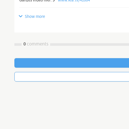
Ganzes Video hier: 🔗
www.kla.tv/41004
Show more
www.kla.tv
Die anderen Nachrichten ...
Klagemauer TV entlarvt Verderben bringende Medienlügen u
0
comments
Die Lüge der Hauptmedien beginnt bei der Vortäuschung ihrer V
konsequente Unterdrückung von Gegenstimmen erhalten sie b
Doch immer mehr Leute durchschauen den Schwindel und kündi
abschütteln.
Sie erhalten sich mittels Zwangsgebühren zumindest technis
Klagemauer TV dagegen arbeitet seit 2012 ehrenamtlich und un
frei - unabhängig - unzensiert ... was die Medien nicht verschw
Tägliche News ab 19:45 Uhr auf
www.kla.tv
und ein wenig spä