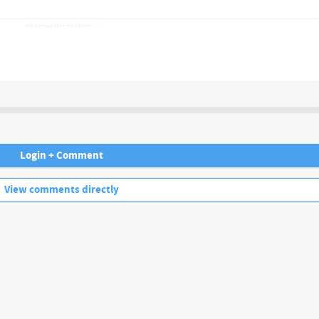
Channel description
nd Lügenmedien!
ielfalt, obgleich sie sich doch bald weltweit in nur noch einer Hand be
randgefährliche Lügen aufrecht.
Login + Comment
gen die Abos. Die ganz großen Meinungsmacher allerdings lassen sich n
No more comments.
View comments directly
ch weiter am Leben.
entgeltlich für Sie!
eigen sollten ... wenig Gehörtes vom Volk, für das Volk ...
ter auch hier auf YouTube.