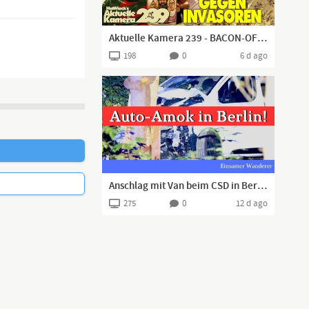
Aktuelle Kamera 239 - BACON-OF-HOPE-SPRAY! (Geheimwaffe gegen Invasoren)
198
0
6 d ago
finden. Durch
icht so leicht
Anschlag mit Van beim CSD in Berlin! Eine Tote, 16 Verletzte
275
0
12 d ago