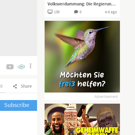
Volksverdummung: Die Regierung will uns veräppeln!
139
0
4 d ago
0
Share
Advertisement
Subscribe