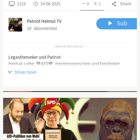
1123
14.06.2025
0
1
Share
Patriot Helmut TV
Sub
18
Abonnenten
Channel description
Legasthenieker und Patriot
Heimat Liebe, 💙AFD💙, Herzensmenschen und Freidenker
Hasse links Grünen Faschismus und Terrorismus Welt Weit
Show more
Advertisement