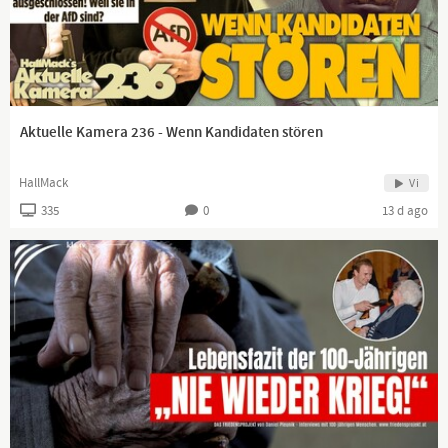
Aktuelle Kamera 236 - Wenn Kandidaten stören
HallMack
Vi
335
0
13 d ago