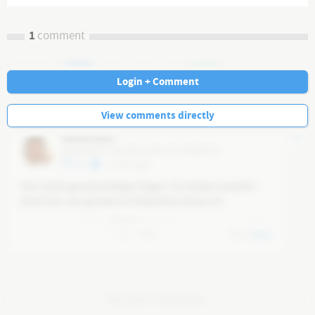
1
comment
Navi
Login + Comment
View comments directly
Markus Kreit
@
b3218270-73a5-4fac-8a24-797cdd295c35
10
13 mo ago
Hier wütet gerade kräftiger Regen. Ein kühles Gewitter- 
Glück hat, wer gerade im Hitzeschutz-Raum ist.
0
0
0
Reply
No more comments.