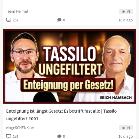
Team Heimat
Vi
287
0
10 d ago
Enteignung ist längst Gesetz: Es betrifft fast alle | Tassilo
ungefiltert #001
eingeSCHENKt.tv
Vi
195
0
10 d ago