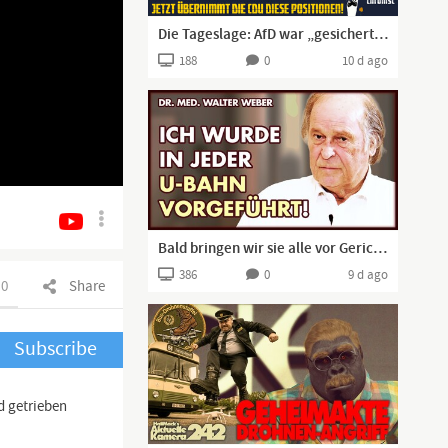
Die Tageslage: AfD war „gesichert rechtsextrem“ – jetzt übernimmt die CDU diese Positionen!
188
0
10 d ago
Bald bringen wir sie alle vor Gericht! | Dr. Walter Weber
386
0
9 d ago
0
Share
Subscribe
d getrieben