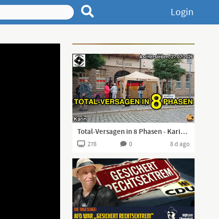
Login
Advertisement
Total-Versagen in 8 Phasen - Karin I Aschersleben, 27.07.2026 I
278
0
8 d ago