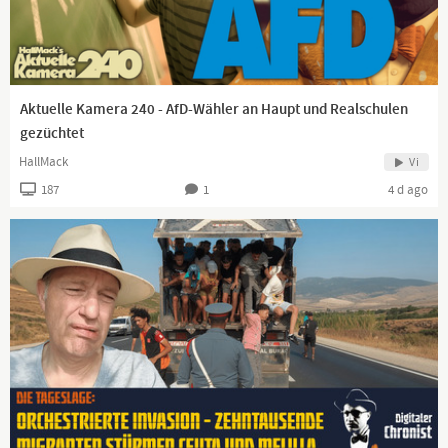
Aktuelle Kamera 240 - AfD-Wähler an Haupt und Realschulen
gezüchtet
HallMack
Vi
187
1
4 d ago