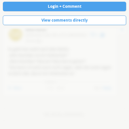
Navi
Login + Comment
View comments directly
[ohne Name]
58
@
58fc364d-5c8a-4fdc-af7b-a69f55ff9e18
4
15 mo ago
Es geht hier wohl nach dem Motto:

„Dein Nachbar ist ein Verbrecher!“

„Mein Nachbar? Warum? Was hat er getan?“

“Das kann ich jetzt auch nicht sagen, aber die Leute sagen 
es doch alle, das er ein Verbrecher ist.“

„Welche Leute?“

„Na die Leute halt, auch der Bürgermeister sagt es. Und 
More
0
0
0
Reply
der Pfarrer sagt sogar er sei gesichert ein Verbrecher.“

Dann kennt der Pfarrer also das Verbrecher, welches mein 
Nachbar begangen hat?“

„Nein, die Beweise sind geheim. Aber warum stellst du so 
No more comments.