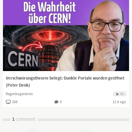
Verschwörungstheorie belegt: Dunkle Portale wurden geöffnet
(Peter Denk)
Regenbogenkreis
Vi
268
0
12 d ago
1
comment