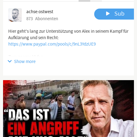
achse:ostwest
Sub
873
Abonnenten
Hier geht's lang zur Unterstützung von Alex in seinem Kampf für
https://www.paypal.com/pools/c/9nL3YdzUE9
Show more
https://youtu.be/a5Pm_-Dbcag
Channel description
philosophisch, patriotisch, Kommentare