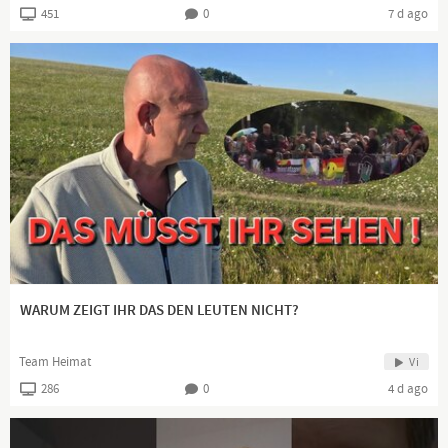
451
0
7 d ago
WARUM ZEIGT IHR DAS DEN LEUTEN NICHT?
Team Heimat
Vi
286
0
4 d ago