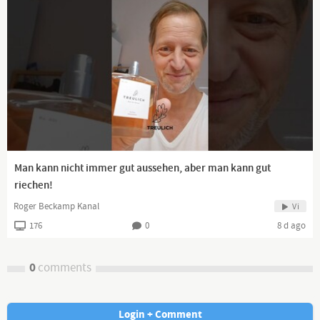
Man kann nicht immer gut aussehen, aber man kann gut
riechen!
Roger Beckamp Kanal
Vi
176
0
8 d ago
0
comments
Login + Comment