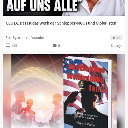
CEUTA: Das ist das Werk der Schlepper-NGOs und Globalisten!
Petr Bystron auf Youtube
Vi
153
0
6 d ago