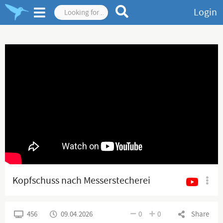
Login
Kopfschuss nach Messerstecherei
456
09.04.2026
0
0
Share