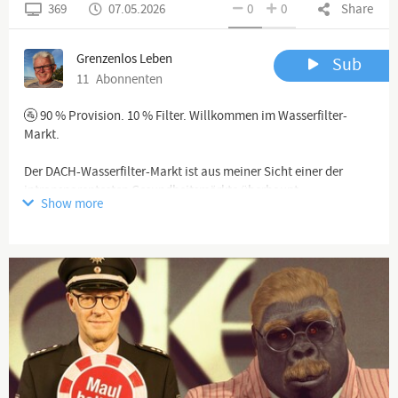
369
07.05.2026
0
0
Share
Grenzenlos Leben
Sub
11
Abonnenten
🚰 90 % Provision. 10 % Filter. Willkommen im Wasserfilter-
Markt.
Der DACH-Wasserfilter-Markt ist aus meiner Sicht einer der
intransparentesten Gesundheitsmärkte überhaupt.
Show more
Sechstausend-Euro-Geräte mit sechshundert Euro Materialwert.
MLM-Strukturen, in denen oft sogar Familienmitglieder dir Filter
empfehlen – aus voller Überzeugung, ohne die Hintergründe zu
kennen.
Ich habe in über 10 Jahren intensiver Recherche alle mir
bekannten Anbieter zusammengetragen, eingeordnet und
bewertet. Auf 75 Seiten. Kostenlos. Ohne Affiliate-Links, ohne
Provisionen, ohne MLM.
📖 KOSTENLOSER 75-SEITEN-RATGEBER