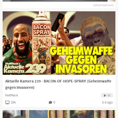
Advertisement
Aktuelle Kamera 239 - BACON-OF-HOPE-SPRAY! (Geheimwaffe
gegen Invasoren)
HallMack
Vi
204
0
6 d ago