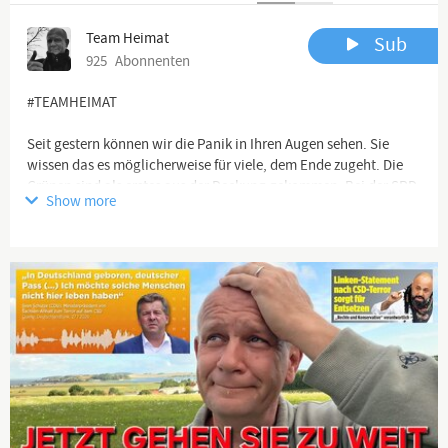
Team Heimat
Sub
925
Abonnenten
#TEAMHEIMAT
Seit gestern können wir die Panik in Ihren Augen sehen. Sie
wissen das es möglicherweise für viele, dem Ende zugeht. Die
Grünen sind als erstes aus der Deckung gekommen. Bei der SPD
Show more
und CDU/CSU brodelt es unter der Oberfläche und die Presse
zeigt Ihr bestes Gesicht.
Channel description
🖥 YouTube Kanäle:
https://www.youtube.com/channel/UCflu...
https://www.youtube.com/channel/UCK_c...
https://www.youtube.com/channel/UCNte...