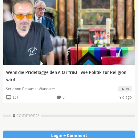
Wenn die Prideflagge den Altar frißt - wie Politik zur Religion
wird
Serie von Einsamer Wanderer
Vi
157
0
9 d ago
0
comments
Login + Comment