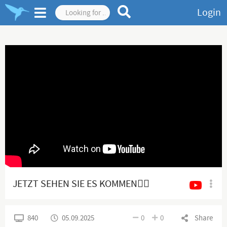
Login
JETZT SEHEN SIE ES KOMMEN👍🏻
840
05.09.2025
0
0
Share