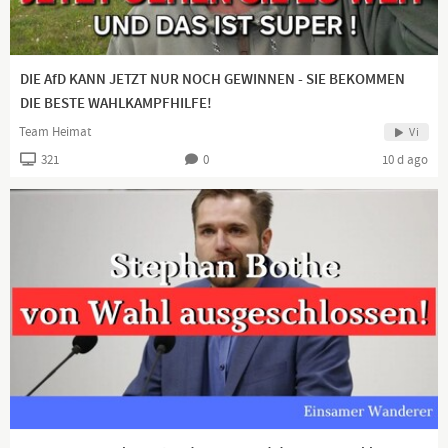
https://dlive.tv/TEAM-HEIMAT
DIE AfD KANN JETZT NUR NOCH GEWINNEN - SIE BEKOMMEN
DIE BESTE WAHLKAMPFHILFE!
https://www.teamheimat.com
Team Heimat
Vi
321
0
10 d ago
↗️Telegram
Kanal:
https://t.me/HeimatgewaltfreiVereint
Gruppe:
https://t.me/TeamHeimatChat
https://www.facebook.com/CarstenWJahn