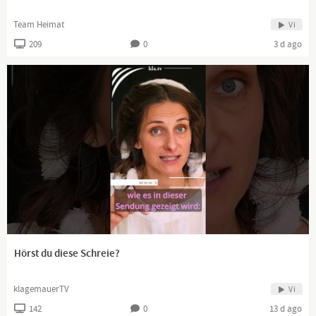
Team Heimat
Vi
209
0
3 d ago
Hörst du diese Schreie?
klagemauerTV
Vi
142
0
13 d ago