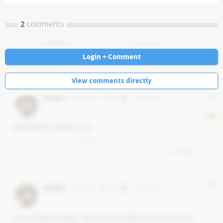
2
comments
Navi
Login + Comment
View comments directly
Wiebke
@
tgm19
25
3 mo ago
Äthiopischer Topterrorist.
0
0
0
Reply
Wiebke
@
tgm19
25
3 mo ago
Kein schlechter Witz. Tedros ist schließlich seines Zeichens 