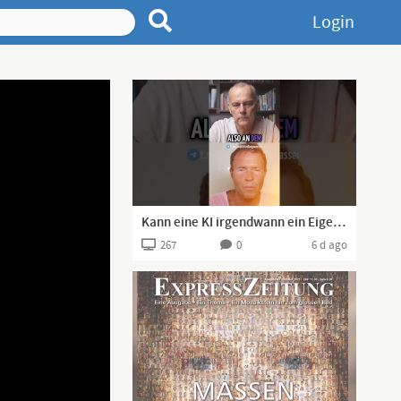
Login
Kann eine KI irgendwann ein Eigenleben entwickeln – und was macht Leben überhaupt aus?
267
0
6 d ago