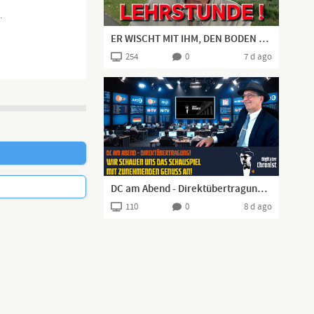
.
ER WISCHT MIT IHM, DEN BODEN AUF!👍🏻
254
0
7 d ago
DC am Abend - Direktübertragung! Wir schauen uns das Schauspiel mit zunehmenden Genuss an!
110
0
8 d ago