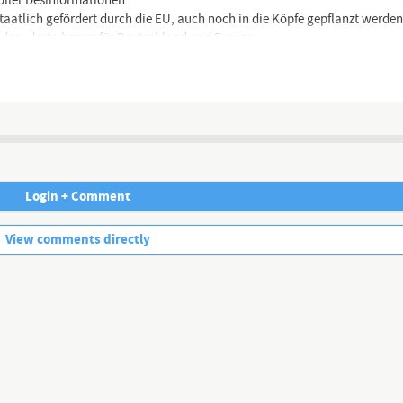
oller Desinformationen.
taatlich gefördert durch die EU, auch noch in die Köpfe gepflanzt werden
nden, desto besser für Deutschland und Europa.
Channel description
Login + Comment
No more comments.
View comments directly