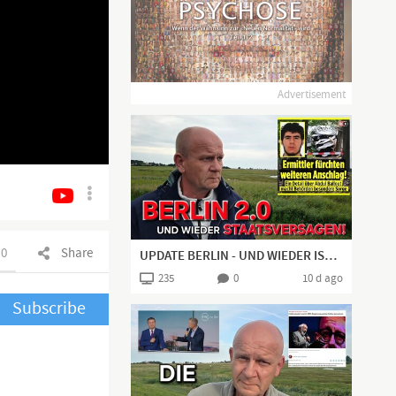
Advertisement
0
Share
UPDATE BERLIN - UND WIEDER IST ES "STAATSVERSAGEN"!
235
0
10 d ago
Subscribe