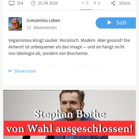
354
25.04.2026
0
0
Share
Grenzenlos Leben
Sub
11
Abonnenten
Veganismus klingt sauber. Moralisch. Modern. Aber gesund? Die
Antwort ist unbequemer als das Image — und sie hängt nicht
von Ideologie ab, sondern von Biochemie.
Eine Reihe von Nährstoffen muss bei pflanzlicher Ernährung
Show more
aktiv geplant werden: B12, Jod, Calcium, Vitamin D, Omega-3-
Fettsäuren, Eisen, Zink, Selen, B2, Cholin und hochwertige
Proteine. Wer das nicht durchdacht angeht, fährt seinen Körper
schleichend gegen die Wand. Bei Erwachsenen ist das ein
bewusstes Risiko. Bei Kindern wird daraus eine Frage, die das
Gehirn, das Wachstum, die Knochen, die Schilddrüse und das
Nervensystem betrifft.
Das ist keine Ideologie. Das ist Biochemie.
━━━━━━━━━━━━━━━━━