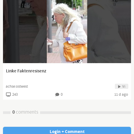
Linke Faktenresisenz
achse:ostwest
Vi
243
0
11 d ago
0
comments
Login + Comment