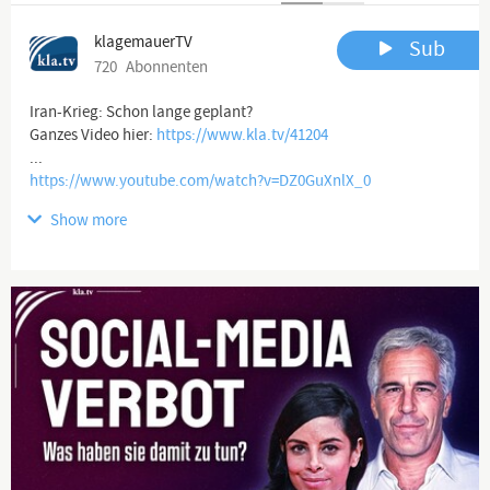
klagemauerTV
Sub
720
Abonnenten
Iran-Krieg: Schon lange geplant?
Ganzes Video hier:
https://www.kla.tv/41204
https://www.youtube.com/watch?v=DZ0GuXnlX_0
Show more
Channel description
www.kla.tv
Die anderen Nachrichten ...
Klagemauer TV entlarvt Verderben bringende Medienlügen und
Lügenmedien!
Die Lüge der Hauptmedien beginnt bei der Vortäuschung ihrer
Vielfalt, obgleich sie sich doch bald weltweit in nur noch einer
Hand befinden. Durch konsequente Unterdrückung von
Gegenstimmen erhalten sie brandgefährliche Lügen aufrecht.