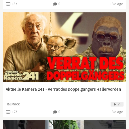
137
0
13 d ago
Aktuelle Kamera 241 - Verrat des Doppelgängers Hallervorden
HallMack
Vi
122
0
3 d ago