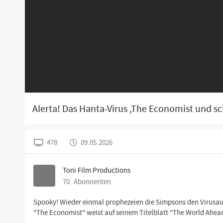
Alerta! Das Hanta-Virus ,The Economist und s
478
09.05.2026
Toni Film Productions
70
Abonnenten
Spooky! Wieder einmal prophezeien die Simpsons den Virusaus
"The Economist" weist auf seinem Titelblatt "The World Ahead