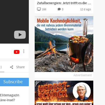
Zufallsenergien: Jetzt trifft es die Mittelschicht mit Solaranlage
166
0
12 d ago
1
Share
Advertisement
Subscribe
 Elitemagazin
täne-Insel?