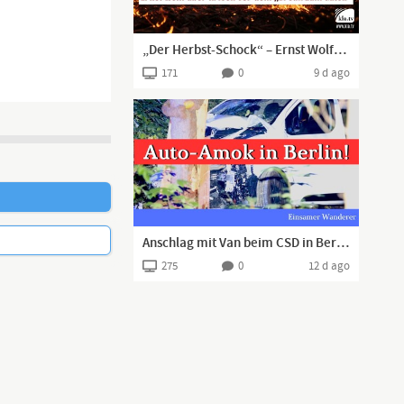
„Der Herbst-Schock“ – Ernst Wolff über verschärfte Krisen und den „Break zum Guten“
171
0
9 d ago
Anschlag mit Van beim CSD in Berlin! Eine Tote, 16 Verletzte
275
0
12 d ago