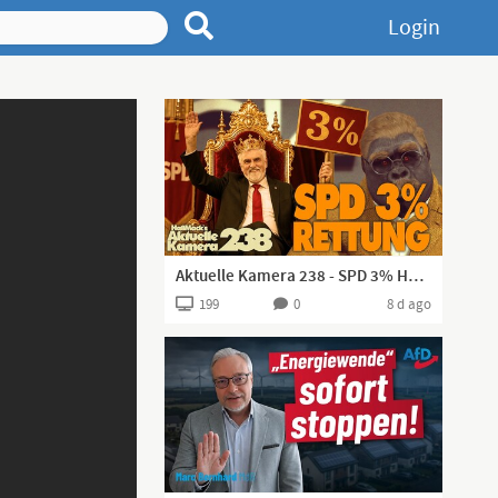
Login
Aktuelle Kamera 238 - SPD 3% Hürden-Rettung!
199
0
8 d ago