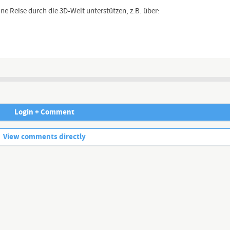
e Reise durch die 3D-Welt unterstützen, z.B. über:
Login + Comment
No more comments.
View comments directly