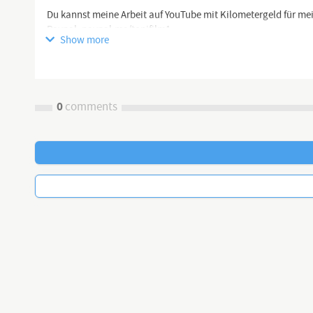
Du kannst meine Arbeit auf YouTube mit Kilometergeld für mein
Paypal: paypal.me/tonifilm1
Show more
IBAN:
DE58100100100123192127
Postbank
Zahlungsgrund: Deine Message an mich
0
comments
Empfänger: A. Awramow