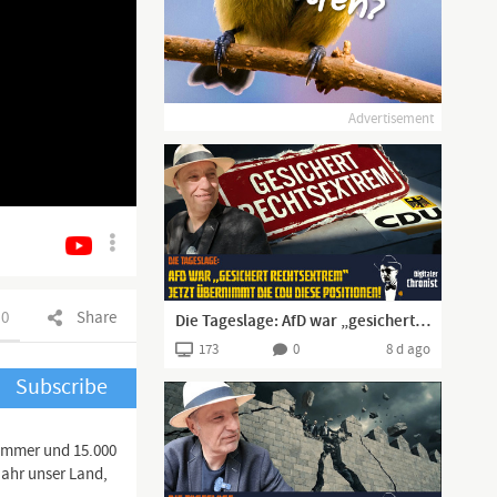
Advertisement
0
Share
Die Tageslage: AfD war „gesichert rechtsextrem“ – jetzt übernimmt die CDU diese Positionen!
173
0
8 d ago
Subscribe
 immer und 15.000
Jahr unser Land,