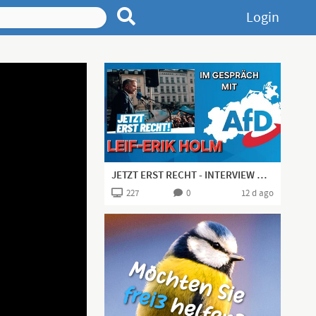
Login
JETZT ERST RECHT - INTERVIEW MIT LEIF-ERIK HOLM
227
0
12 d ago