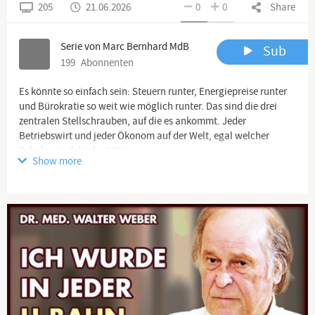
205
21.06.2026
0
0
Share
Serie von Marc Bernhard MdB
Sub
199
Abonnenten
Es könnte so einfach sein: Steuern runter, Energiepreise runter
und Bürokratie so weit wie möglich runter. Das sind die drei
zentralen Stellschrauben, auf die es ankommt. Jeder
Betriebswirt und jeder Ökonom auf der Welt, egal welcher
Schule, wird das bestätigen.
Show more
Aber in genau diesen drei Bereichen ist Deutschland das
Schlusslicht. Darum verlassen Unternehmen massenhaft unser
Land. Nicht wegen dem „Klima“ oder wegen fehlender
Fachkräfte, sondern wegen 20 Jahren schlechter Regierungen,
jede schlimmer als die vorherige. Früher dachte man, die
Merkel-Regierung sei der Tiefpunkt. Dann kam Scholz mit
Habeck, und Merkel erschien im Rückblick fast schon erträglich.
Danach folgte Merz, und plötzlich vermisste man Scholz.
Je schlechter die Regierung, desto weiter rücken die Lösungen